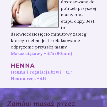
dostosowany do
potrzeb przyszłej
mamy oraz
etapu ciąży. Jest
to
dziewiećdziesięcio minutowy zabieg,
którego celem jest zrelaksowanie i
odprężenie przyszłej mamy.
Masaż ciążowy - £75 (90min)
HENNA
Henna i regulacja brwi - £17
Henna rzęs - £14
Zamów masaż przez